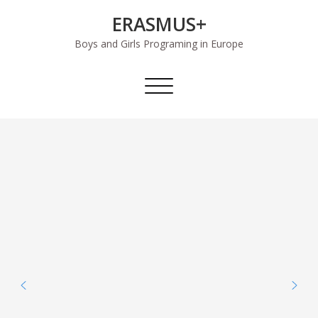
Skip
ERASMUS+
to
content
Boys and Girls Programing in Europe
Alternar
a
navegação